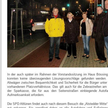
In der auch später im Rahmen der Vorstandssitzung im Haus Bössing 
konnten keine überzeugenden Lösungsvorschläge gefunden werden. 
Abwägen zwischen Bequemlichkeit und Sicherheit für die Bürger unter
vorhandenen Platzverhältnisse. Das gilt auch für die Zebrastreifen am 
der Sparkasse, die für aus den Seitenstraßen einbiegende Autofa
Aufmerksamkeit erfordern.
Die SPD Altlünen findet auch nach diesem Besuch die „Alstedder Mitte“ 
gut gelungen. Sie appelliert daher an alle Autofahrer und Fußgänger