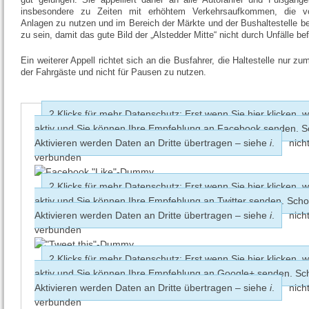
insbesondere zu Zeiten mit erhöhtem Verkehrsaufkommen, die v
Anlagen zu nutzen und im Bereich der Märkte und der Bushaltestelle 
zu sein, damit das gute Bild der „Alstedder Mitte“ nicht durch Unfälle bef
Ein weiterer Appell richtet sich an die Busfahrer, die Haltestelle nur z
der Fahrgäste und nicht für Pausen zu nutzen.
2 Klicks für mehr Datenschutz: Erst wenn Sie hier klicken, w
aktiv und Sie können Ihre Empfehlung an Facebook senden. 
Aktivieren werden Daten an Dritte übertragen – siehe
i
.
nich
verbunden
2 Klicks für mehr Datenschutz: Erst wenn Sie hier klicken, w
aktiv und Sie können Ihre Empfehlung an Twitter senden. Sch
Aktivieren werden Daten an Dritte übertragen – siehe
i
.
nich
verbunden
2 Klicks für mehr Datenschutz: Erst wenn Sie hier klicken, w
aktiv und Sie können Ihre Empfehlung an Google+ senden. S
Aktivieren werden Daten an Dritte übertragen – siehe
i
.
nich
verbunden