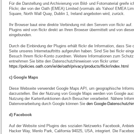
Für die Darstellung und Archivierung von Bild- und Fotomaterial greife i
Flickr, der von der Oath (EMEA) Limited (vormals als Yahoo! EMEA Limi
Square, North Wall Quay, Dublin 1, Ireland angeboten wird, zurück.
Ihr Browser baut eine direkte Verbindung mit den Servern von flickr auf. 
Plugins wird von flickr direkt an Ihren Browser übermittelt und von dies
eingebunden.
Durch die Einbindung der Plugins erhält flickr die Information, dass Sie
Seite unseres Internetauftritts aufgerufen haben. Sind Sie bei flickr eing
Besuch Ihrem flickr-Konto zuordnen. Weitere Informationen zum Schutz 
entnehmen Sie bitte den Datenschutzhinweisen von flickr unter:
https://policies.oath.com/ie/de/oath/privacy/products/flickr/index.html
c) Google Maps
Diese Webseite verwendet Google Maps API, um geographische Informat
darzustellen. Bei der Nutzung von Google Maps werden von Google auc
Nutzung der Kartenfunktionen durch Besucher verarbeitet. Nähere Infor
Datenverarbeitung durch Google können Sie
den Google-Datenschutzhi
d) Facebook
Auf der Website sind Plugins des sozialen Netzwerks Facebook, Anbiet
Hacker Way, Menlo Park, California 94025, USA, integriert. Die Facebo