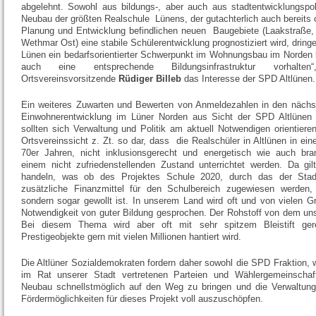
abgelehnt. Sowohl aus bildungs-, aber auch aus stadtentwicklungspoli
Neubau der größten Realschule Lünens, der gutachterlich auch bereits o
Planung und Entwicklung befindlichen neuen Baugebiete (Laakstraße
Wethmar Ost) eine stabile Schülerentwicklung prognostiziert wird, drin
Lünen ein bedarfsorientierter Schwerpunkt im Wohnungsbau im Norden l
auch eine entsprechende Bildungsinfrastruktur vorhalten
Ortsvereinsvorsitzende
Rüdiger Billeb
das Interesse der SPD Altlünen.
Ein weiteres Zuwarten und Bewerten von Anmeldezahlen in den nächst
Einwohnerentwicklung im Lüner Norden aus Sicht der SPD Altlünen e
sollten sich Verwaltung und Politik am aktuell Notwendigen orientieren
Ortsvereinssicht z. Zt. so dar, dass die Realschüler in Altlünen in e
70er Jahren, nicht inklusionsgerecht und energetisch wie auch bra
einem nicht zufriedenstellenden Zustand unterrichtet werden. Da gil
handeln, was ob des Projektes Schule 2020, durch das der Stadt
zusätzliche Finanzmittel für den Schulbereich zugewiesen werden,
sondern sogar gewollt ist. In unserem Land wird oft und von vielen G
Notwendigkeit von guter Bildung gesprochen. Der Rohstoff von dem un
Bei diesem Thema wird aber oft mit sehr spitzem Bleistift ger
Prestigeobjekte gern mit vielen Millionen hantiert wird.
Die Altlüner Sozialdemokraten fordern daher sowohl die SPD Fraktion, w
im Rat unserer Stadt vertretenen Parteien und Wählergemeinschaf
Neubau schnellstmöglich auf den Weg zu bringen und die Verwaltung 
Fördermöglichkeiten für dieses Projekt voll auszuschöpfen.