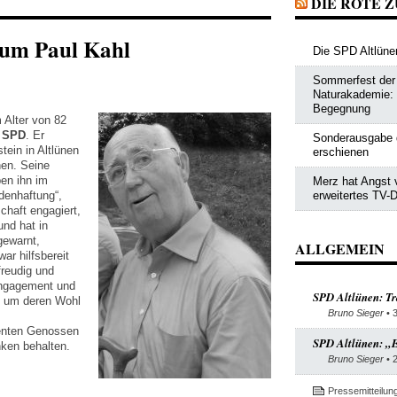
DIE ROTE 
 um Paul Kahl
Die SPD Altlünen
Sommerfest der 
Naturakademie: Po
Begegnung
 Alter von 82
r
SPD
. Er
Sonderausgabe 
ein in Altlünen
erschienen
nen. Seine
ben ihn im
Merz hat Angst 
denhaftung“,
erweitertes TV-D
chaft engagiert,
nd hat in
gewarnt,
ALLGEMEIN
ar hilfsbereit
freudig und
Engagement und
SPD Altlünen: Tr
g, um deren Wohl
Bruno Sieger
• 
ienten Genossen
SPD Altlünen: „E
ken behalten.
Bruno Sieger
• 
Pressemitteilun