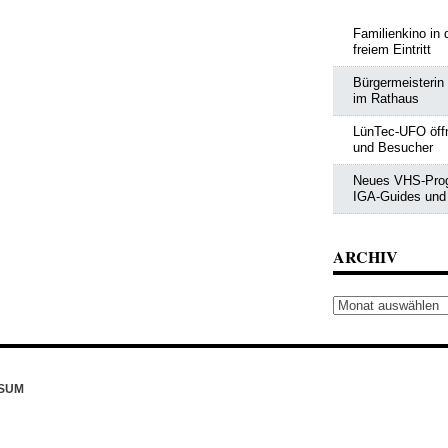
Familienkino in 
freiem Eintritt
Bürgermeisterin
im Rathaus
LünTec-UFO öffn
und Besucher
Neues VHS-Progr
IGA-Guides und
ARCHIV
Archiv
SUM