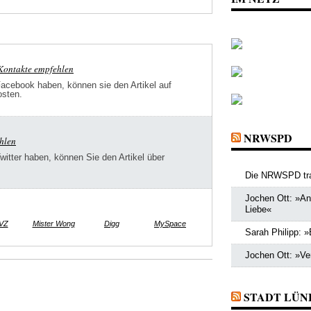
-Kontakte empfehlen
Facebook haben, können sie den Artikel auf
osten.
NRWSPD
ehlen
Twitter haben, können Sie den Artikel über
Die NRWSPD tra
Jochen Ott: »Ang
Liebe«
VZ
Mister Wong
Digg
MySpace
Sarah Philipp: »
Jochen Ott: »Ve
STADT LÜN