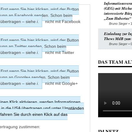
Informationsver
(GEG) mit Micha
Erst wenn Sie hier klicken, wird der Button
interessierte Bür
hlung an Facebook senden. Schon beim
„Zum Hubertus“
e übertragen – siehe
i
.
nicht mit Facebook
Bruno Sieger
• 
Einladung zur In
Thews MdB zum 
Erst wenn Sie hier klicken, wird der Button
Bruno Sieger
• 
lung an Twitter senden. Schon beim
e übertragen – siehe
i
.
nicht mit Twitter
DAS TEAM AL
Erst wenn Sie hier klicken, wird der Button
hlung an Google+ senden. Schon beim
e übertragen – siehe
i
.
nicht mit Google+
nen Klick aktivieren, werden Informationen
e in die USA übertragen und unter Umständen
fahren Sie durch einen Klick auf das
er­tragung zustimmen:
IM NETZ