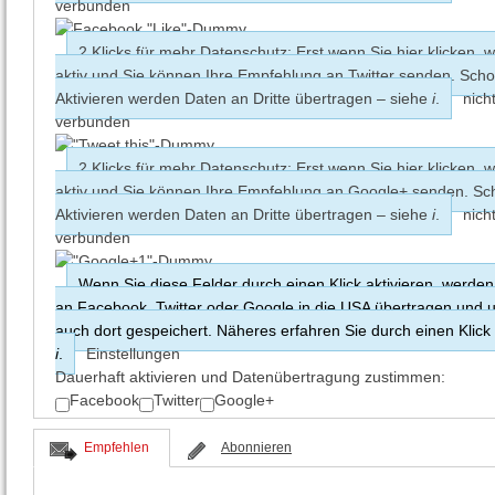
verbunden
2 Klicks für mehr Datenschutz: Erst wenn Sie hier klicken, w
aktiv und Sie können Ihre Empfehlung an Twitter senden. Sch
Aktivieren werden Daten an Dritte übertragen – siehe
i
.
nich
verbunden
2 Klicks für mehr Datenschutz: Erst wenn Sie hier klicken, w
aktiv und Sie können Ihre Empfehlung an Google+ senden. S
Aktivieren werden Daten an Dritte übertragen – siehe
i
.
nich
verbunden
Wenn Sie diese Felder durch einen Klick aktivieren, werden
an Facebook, Twitter oder Google in die USA übertragen und
auch dort gespeichert. Näheres erfahren Sie durch einen Klick
i
.
Einstellungen
Dauerhaft aktivieren und Datenüber­tragung zustimmen:
Facebook
Twitter
Google+
Empfehlen
Abonnieren