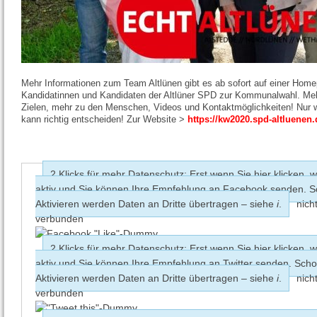
Mehr Informationen zum Team Altlünen gibt es ab sofort auf einer Hom
Kandidatinnen und Kandidaten der Altlüner SPD zur Kommunalwahl. M
Zielen, mehr zu den Menschen, Videos und Kontaktmöglichkeiten! Nur wer
kann richtig entscheiden! Zur Website >
https://kw2020.spd-altluenen.
2 Klicks für mehr Datenschutz: Erst wenn Sie hier klicken, w
aktiv und Sie können Ihre Empfehlung an Facebook senden. 
Aktivieren werden Daten an Dritte übertragen – siehe
i
.
nich
verbunden
2 Klicks für mehr Datenschutz: Erst wenn Sie hier klicken, w
aktiv und Sie können Ihre Empfehlung an Twitter senden. Sch
Aktivieren werden Daten an Dritte übertragen – siehe
i
.
nich
verbunden