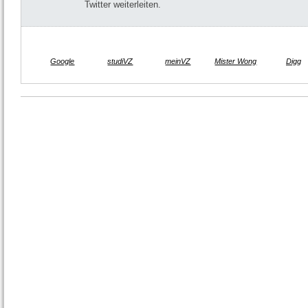
Twitter weiterleiten.
Google
studiVZ
meinVZ
Mister Wong
Digg