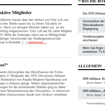
DIE RO
ktive Mitglieder
Die SPD Altlünen
ltlünen trauert über den Verlust von Fritz Loll und
Sommerfest der 
scher. Beide waren bis zu Ihrem Tod aktiv im
Naturakademie: Po
in. Noch vor wenigen Wochen haben sie an der
Begegnung
üfung teilgenommen. Fritz Loll war 65 Jahre Mitglied
PD. Mitte der Siebziger-Jahre war er Mitbegründer
Sonderausgabe 
jähriger Vorsitzender der Siedlergemeinschaft
erschienen
mp in Alstedde. […]
weiterlesen ...
Merz hat Angst 
erweitertes TV-D
was!“
ALLGEMEIN
rbanen Atmosphäre des Blockhauses der Firma
ben 17 Mitglieder des SPD Ortsvereins Altlünen
SPD Altlünen: Tr
r Moderation von Angela Wegener-Nachtkamp und
Bruno Sieger
• 
eger in Klausur getagt. Neben organisatorischen
tungen für die anstehenden Wahlen ging es dabei
SPD Altlünen: „E
eine Neuorientierung des Ortsvereins. In intensiven
aften Diskussionen wurde eine Struktur vereinbart,
Bruno Sieger
• 
Pressemitteilun