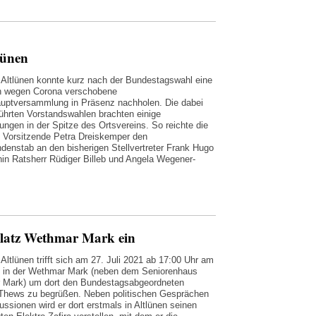
lünen
Altlünen konnte kurz nach der Bundestagswahl eine
h wegen Corona verschobene
uptversammlung in Präsenz nachholen. Die dabei
ührten Vorstandswahlen brachten einige
ungen in der Spitze des Ortsvereins. So reichte die
e Vorsitzende Petra Dreiskemper den
ndenstab an den bisherigen Stellvertreter Frank Hugo
erhin Ratsherr Rüdiger Billeb und Angela Wegener-
platz Wethmar Mark ein
Altlünen trifft sich am 27. Juli 2021 ab 17:00 Uhr am
z in der Wethmar Mark (neben dem Seniorenhaus
 Mark) um dort den Bundestagsabgeordneten
Thews zu begrüßen. Neben politischen Gesprächen
ussionen wird er dort erstmals in Altlünen seinen