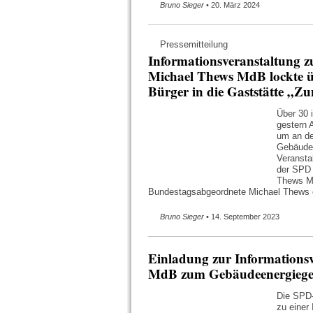
Bruno Sieger
• 20. März 2024
Pressemitteilung
Informationsveranstaltung 
Michael Thews MdB lockte üb
Bürger in die Gaststätte „
Über 30 
gestern 
um an de
Gebäudee
Veransta
der SPD 
Thews Md
Bundestagsabgeordnete Michael Thews e
Bruno Sieger
• 14. September 2023
Einladung zur Informations
MdB zum Gebäudeenergiege
Die SPD-
zu einer