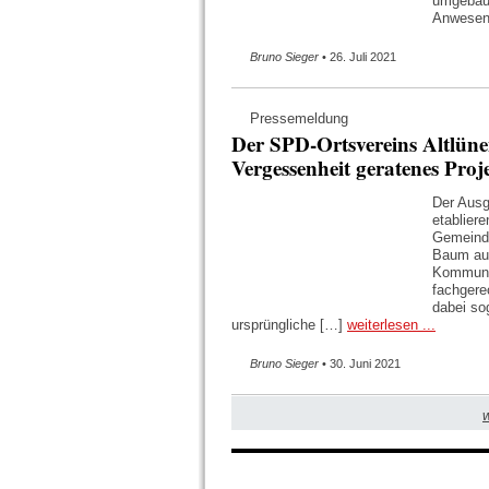
umgebaut
Anwesen
Bruno Sieger
• 26. Juli 2021
Pressemeldung
Der SPD-Ortsvereins Altlüne
Vergessenheit geratenes Proj
Der Ausg
etabliere
Gemeinde
Baum auf
Kommune 
fachgere
dabei so
ursprüngliche […]
weiterlesen ...
Bruno Sieger
• 30. Juni 2021
w