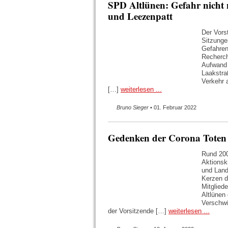
SPD Altlünen: Gefahr nicht 
und Leezenpatt
Der Vors
Sitzunge
Gefahren
Recherch
Aufwand 
Laakstra
Verkehr 
[…]
weiterlesen ...
Bruno Sieger
• 01. Februar 2022
Gedenken der Corona Toten
Rund 200
Aktionsk
und Land
Kerzen d
Mitglied
Altlünen
Verschwö
der Vorsitzende […]
weiterlesen ...