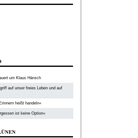
D
uert um Klaus Hänsch
riff auf unser freies Leben und auf
Erinnern heißt handeln«
rgessen ist keine Option«
LÜNEN