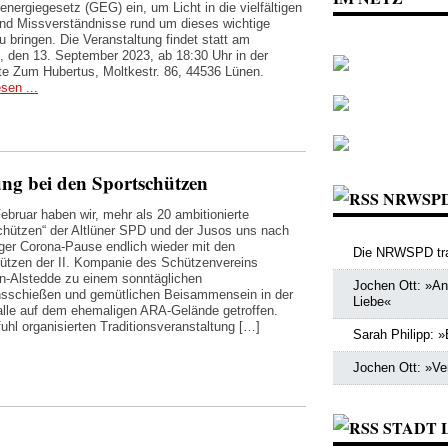
nergiegesetz (GEG) ein, um Licht in die vielfältigen
nd Missverständnisse rund um dieses wichtige
 bringen. Die Veranstaltung findet statt am
, den 13. September 2023, ab 18:30 Uhr in der
te Zum Hubertus, Moltkestr. 86, 44536 Lünen.
esen ...
ng bei den Sportschützen
NRWSP
ebruar haben wir, mehr als 20 ambitionierte
hützen“ der Altlüner SPD und der Jusos uns nach
iger Corona-Pause endlich wieder mit den
Die NRWSPD tra
ützen der II. Kompanie des Schützenvereins
n-Alstedde zu einem sonntäglichen
Jochen Ott: »Ang
hsschießen und gemütlichen Beisammensein in der
Liebe«
lle auf dem ehemaligen ARA-Gelände getroffen.
uhl organisierten Traditionsveranstaltung […]
Sarah Philipp: »
Jochen Ott: »Ve
STADT 