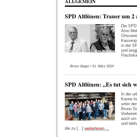
ALLGEMEIN
SPD Altlünen: Trauer um 2 a
Die SPD A
Arno Met
Ortsvere
Kassenpr
in der S
und lang
Flachska
Bruno Sieger
• 31. März 2024
SPD Altlünen: „Es tut sich 
In der u
Kanne ha
unter de
Bruno Si
Vorberei
auch um 
und lebh
die zu […]
weiterlesen ...