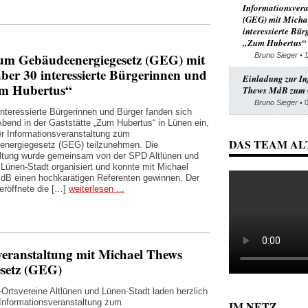
Informationsver
(GEG) mit Micha
interessierte Bür
„Zum Hubertus“
zum Gebäudeenergiegesetz (GEG) mit
Bruno Sieger
• 
er 30 interessierte Bürgerinnen und
Einladung zur In
Zum Hubertus“
Thews MdB zum 
Bruno Sieger
• 
interessierte Bürgerinnen und Bürger fanden sich
Abend in der Gaststätte „Zum Hubertus“ in Lünen ein,
r Informationsveranstaltung zum
DAS TEAM AL
nergiegesetz (GEG) teilzunehmen. Die
ltung wurde gemeinsam von der SPD Altlünen und
Lünen-Stadt organisiert und konnte mit Michael
B einen hochkarätigen Referenten gewinnen. Der
röffnete die […]
weiterlesen ...
veranstaltung mit Michael Thews
setz (GEG)
Ortsvereine Altlünen und Lünen-Stadt laden herzlich
 Informationsveranstaltung zum
IM NETZ