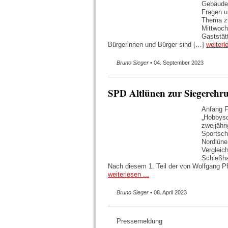
Gebäudee
Fragen u
Thema zu
Mittwoch
Gaststät
Bürgerinnen und Bürger sind […]
weiterl
Bruno Sieger
• 04. September 2023
SPD Altlünen zur Siegerehru
Anfang F
„Hobbysc
zweijähr
Sportsch
Nordlüne
Vergleic
Schießha
Nach diesem 1. Teil der von Wolfgang Pf
weiterlesen ...
Bruno Sieger
• 08. April 2023
Pressemeldung