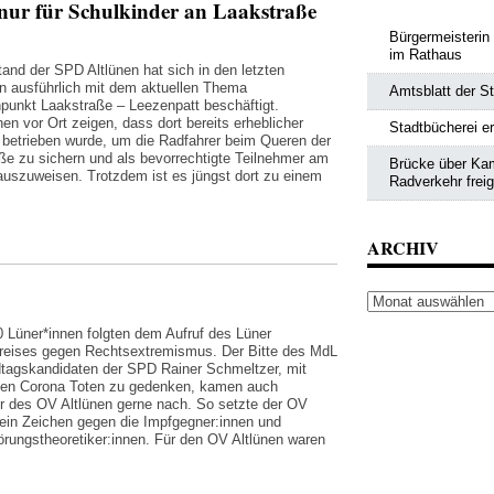
nur für Schulkinder an Laakstraße
Bürgermeisterin
im Rathaus
tand der SPD Altlünen hat sich in den letzten
n ausführlich mit dem aktuellen Thema
Amtsblatt der St
punkt Laakstraße – Leezenpatt beschäftigt.
en vor Ort zeigen, dass dort bereits erheblicher
Stadtbücherei e
betrieben wurde, um die Radfahrer beim Queren der
ße zu sichern und als bevorrechtigte Teilnehmer am
Brücke über Kam
auszuweisen. Trotzdem ist es jüngst dort zu einem
Radverkehr frei
ARCHIV
Archiv
 Lüner*innen folgten dem Aufruf des Lüner
reises gegen Rechtsextremismus. Der Bitte des MdL
tagskandidaten der SPD Rainer Schmeltzer, mit
en Corona Toten zu gedenken, kamen auch
er des OV Altlünen gerne nach. So setzte der OV
 ein Zeichen gegen die Impfgegner:innen und
rungstheoretiker:innen. Für den OV Altlünen waren