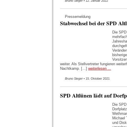
Bruno Sieger
• 12. Januar 2022
Pressemeldung
Stabwechsel bei der SPD Alt
Die SPD 
mehrfac
Jahresha
durchgef
Veränder
bisherig
Vorsitze
weiter. Als Stellvertreter fungieren weit
Nachtkamp. […]
weiterlesen ...
Bruno Sieger
• 15. Oktober 2021
SPD Altlünen lädt auf Dorf
Die SPD 
Dorfplat
Wethmar
Michael 
und Disk