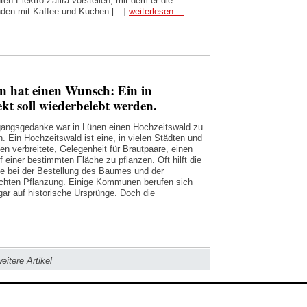
en Elektro-Zafira vorstellen, mit dem er die
den mit Kaffee und Kuchen […]
weiterlesen ...
n hat einen Wunsch: Ein in
ekt soll wiederbelebt werden.
angsgedanke war in Lünen einen Hochzeitswald zu
n. Ein Hochzeitswald ist eine, in vielen Städten und
n verbreitete, Gelegenheit für Brautpaare, einen
 einer bestimmten Fläche zu pflanzen. Oft hilft die
bei der Bestellung des Baumes und der
chten Pflanzung. Einige Kommunen berufen sich
gar auf historische Ursprünge. Doch die
eitere Artikel